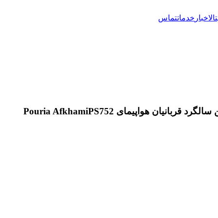
تال
اخبار
خدمات
تماس
رد قربانیان هواپیمای PS752
Pouria Afkhami