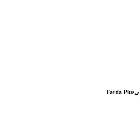
ی
Farda Plus